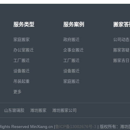
服务类型
服务案例
搬家答
家庭搬家
政府搬迁
公司动态
办公室搬迁
企事业搬迁
搬家答疑
工厂搬迁
工厂搬迁
搬家吉日
设备搬迁
设备搬迁
吊装起重
家庭搬迁
更多
山东玻璃胶
潍坊搬家
潍坊搬家公司
Rights Reserved MinXiang.cn |
鲁ICP备13002676号-3
| 版权所有：潍