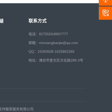
联系方式
疑
电话：8275555/8807777
邮箱：minxiangbanjia@qq.com
QQ：15350508 1625802265
地址：潍坊市奎文区文化路288-3号
坊民祥搬家服务有限公司