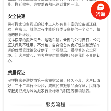
能、搬迁效率，方案处置都已达到业内一流。
安全快速
民祥搬家设备搬迁的技术工人均有着丰富的设备搬迁经
验，在搬运、就位过程中能给各类设备提供一个安全、快
速的搬迁环境。
民祥搬家的搬迁设备、运输车辆，全部为公司自有，公司
坚决做到不租用，不外包，自身设备的良好性能和运输车
辆的优质管理给您提供了一个看得见、摸得着的安全环
境。让客户放心，为客户提供优质的服务是我们不变的初
心。
质量保证
民祥搬家是潍坊市第一家搬家公司，经久不衰，客户口碑
好，二十二年行业经验，成就民祥搬家品质保证，民祥搬
家服务已成为潍坊搬家行业标准的制定者和领航者。
服务流程