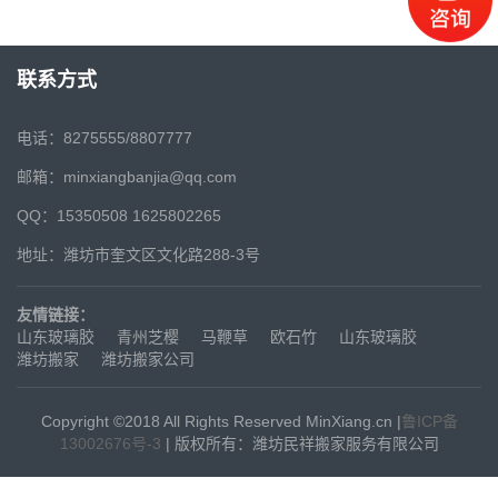
联系方式
电话：8275555/8807777
邮箱：minxiangbanjia@qq.com
QQ：15350508 1625802265
地址：潍坊市奎文区文化路288-3号
友情链接：
山东玻璃胶
青州芝樱
马鞭草
欧石竹
山东玻璃胶
潍坊搬家
潍坊搬家公司
Copyright ©2018 All Rights Reserved MinXiang.cn |
鲁ICP备
13002676号-3
| 版权所有：潍坊民祥搬家服务有限公司