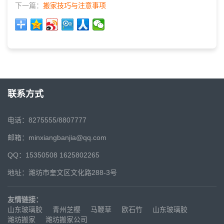
下一篇：
搬家技巧与注意事项
联系方式
电话：8275555/8807777
邮箱：minxiangbanjia@qq.com
QQ：15350508 1625802265
地址：潍坊市奎文区文化路288-3号
友情链接：
山东玻璃胶
青州芝樱
马鞭草
欧石竹
山东玻璃胶
潍坊搬家
潍坊搬家公司