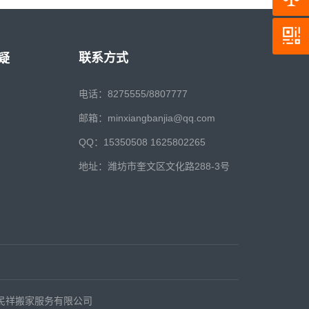
联系方式
疑
电话：8275555/8807777
邮箱：minxiangbanjia@qq.com
QQ：15350508 1625802265
地址：潍坊市奎文区文化路288-3号
坊民祥搬家服务有限公司