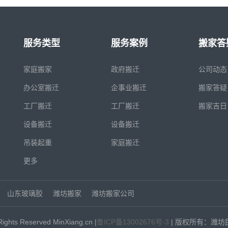
服务类型
服务案例
搬家答
家庭搬家
政府搬迁
公司动态
办公室搬迁
企事业搬迁
搬家答疑
工厂搬迁
工厂搬迁
搬家吉日
设备搬迁
设备搬迁
吊装起重
家庭搬迁
更多
山东玻璃胶
潍坊搬家
潍坊搬家公司
Rights Reserved MinXiang.cn |
鲁ICP备13002676号-3
| 版权所有：潍